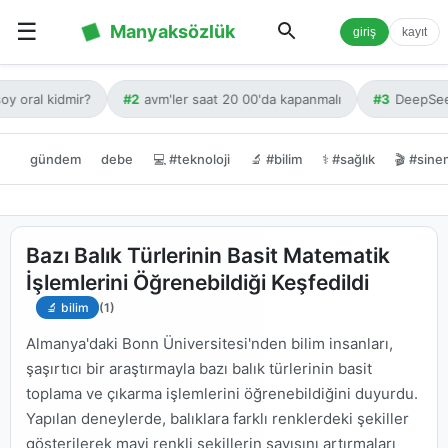
☰
Manyaksözlük
giriş
kayıt
oy oral kidmir?
#2
avm'ler saat 20 00'da kapanmalı
#3
DeepSeek
gündem
debe
💻 #teknoloji
🔬 #bilim
⚕️ #sağlık
🎬 #sine
Bazı Balık Türlerinin Basit Matematik
İşlemlerini Öğrenebildiği Keşfedildi
🔬 bilim
(1)
Almanya'daki Bonn Üniversitesi'nden bilim insanları,
şaşırtıcı bir araştırmayla bazı balık türlerinin basit
toplama ve çıkarma işlemlerini öğrenebildiğini duyurdu.
Yapılan deneylerde, balıklara farklı renklerdeki şekiller
gösterilerek mavi renkli şekillerin sayısını artırmaları